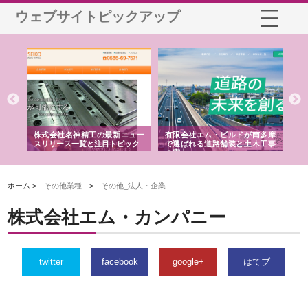
ウェブサイトピックアップ
選ば
株式会社名神精工の最新ニュー
有限会社エム・ビルドが南多摩
有
ルの
スリリース一覧と注目トピック
で選ばれる道路舗装と土木工事
ネ
の実力
ホーム >
その他業種
>
その他_法人・企業
株式会社エム・カンパニー
twitter
facebook
google+
はてブ