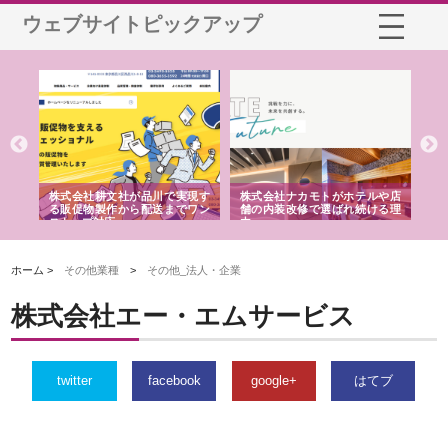
ウェブサイトピックアップ
ノー
株式会社耕文社が品川で実現す
株式会社ナカモトがホテルや店
株
の専
る販促物製作から配送までワン
舗の内装改修で選ばれ続ける理
れ
ストップ対応
由
強
ホーム >
その他業種
>
その他_法人・企業
株式会社エー・エムサービス
twitter
facebook
google+
はてブ