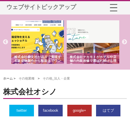
ウェブサイトピックアップ
ノー
株式会社耕文社が品川で実現す
株式会社ナカモトがホテルや店
株
の専
る販促物製作から配送までワン
舗の内装改修で選ばれ続ける理
れ
ストップ対応
由
強
ホーム >
その他業種
>
その他_法人・企業
株式会社オシノ
twitter
facebook
google+
はてブ