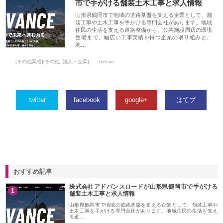
市で手がける舗装土木工事と求人情報
山形県鶴岡市で地域の道路基盤を支える企業として、舗
装工事や土木工事を手がける専門会社があります。地域
住民の生活を支える道路整備から、公共施設周辺の環境
整備まで、幅広い工事実績を持つ企業の取り組みと、
地…
[その他業種][その他_法人・企業]
0views
twitter
facebook
google+
はてブ
おすすめ記事
株式会社アドバンスロードが山形県鶴岡市で手がける
1
舗装土木工事と求人情報
山形県鶴岡市で地域の道路基盤を支える企業として、舗装工事や
土木工事を手がける専門会社があります。地域住民の生活を支え
る道…