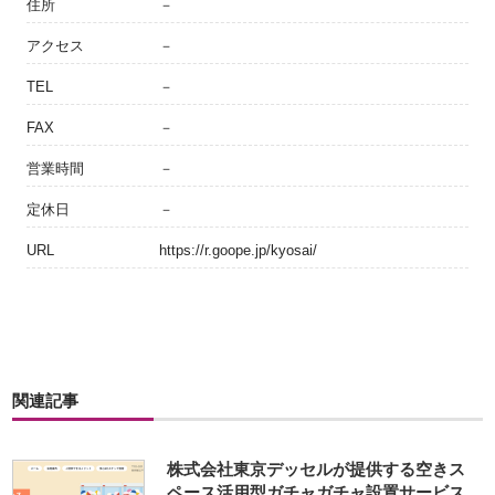
住所
－
アクセス
－
TEL
－
FAX
－
営業時間
－
定休日
－
URL
https://r.goope.jp/kyosai/
関連記事
株式会社東京デッセルが提供する空きス
ペース活用型ガチャガチャ設置サービス