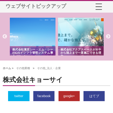
ウェブサイトピックアップ
がけ
株式会社東京シー・エム・シー
株式会社アクアスペースが水中
株
の実
のGISインフラ管理システム導
から陸上まで一貫施工できる理
れ
入メリット
由
強
ホーム >
その他業種
>
その他_法人・企業
株式会社キョーサイ
twitter
facebook
google+
はてブ