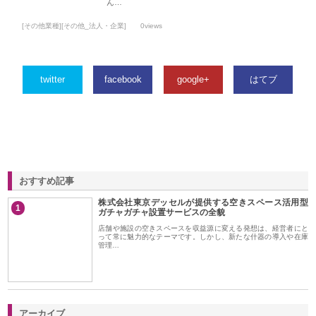
ん…
[その他業種][その他_法人・企業]
0views
twitter
facebook
google+
はてブ
おすすめ記事
株式会社東京デッセルが提供する空きスペース活用型
1
ガチャガチャ設置サービスの全貌
店舗や施設の空きスペースを収益源に変える発想は、経営者にと
って常に魅力的なテーマです。しかし、新たな什器の導入や在庫
管理…
アーカイブ