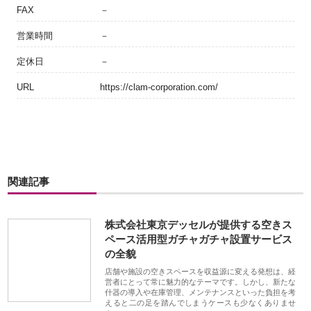
FAX
－
営業時間
－
定休日
－
URL
https://clam-corporation.com/
関連記事
株式会社東京デッセルが提供する空きス
ペース活用型ガチャガチャ設置サービス
の全貌
店舗や施設の空きスペースを収益源に変える発想は、経
営者にとって常に魅力的なテーマです。しかし、新たな
什器の導入や在庫管理、メンテナンスといった負担を考
えると二の足を踏んでしまうケースも少なくありませ