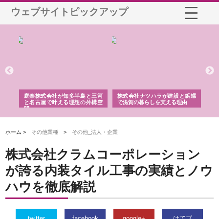
ウェブサイトピックアップ
ショ
庭楽株式会社が知多半島と三河
株式会社ナツハラが建設と鋲螺
株
る資
と名古屋で叶える理想の外構空
で滋賀の暮らしを支える理由
イ
間
容
ホーム >
その他業種
>
その他_法人・企業
株式会社クラムコーポレーション
が誇る内装タイル工事の実績とノウ
ハウを徹底解説
twitter
facebook
google+
はてブ