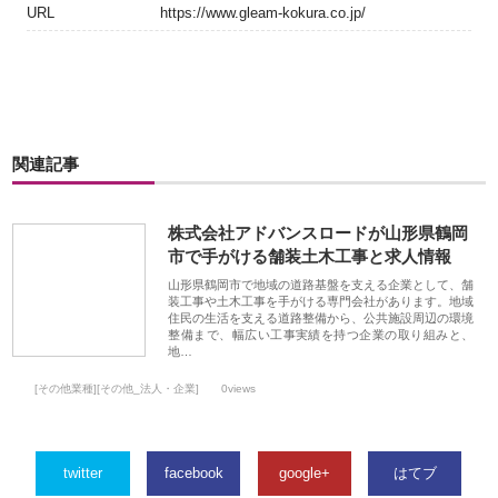
URL
https://www.gleam-kokura.co.jp/
関連記事
株式会社アドバンスロードが山形県鶴岡
市で手がける舗装土木工事と求人情報
山形県鶴岡市で地域の道路基盤を支える企業として、舗
装工事や土木工事を手がける専門会社があります。地域
住民の生活を支える道路整備から、公共施設周辺の環境
整備まで、幅広い工事実績を持つ企業の取り組みと、
地…
[その他業種][その他_法人・企業]
0views
twitter
facebook
google+
はてブ