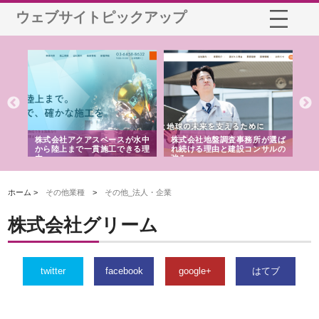
ウェブサイトピックアップ
シー
株式会社アクアスペースが水中
株式会社地盤調査事務所が選ば
株
ム導
から陸上まで一貫施工できる理
れ続ける理由と建設コンサルの
ス
由
強み
ホーム >
その他業種
>
その他_法人・企業
株式会社グリーム
twitter
facebook
google+
はてブ