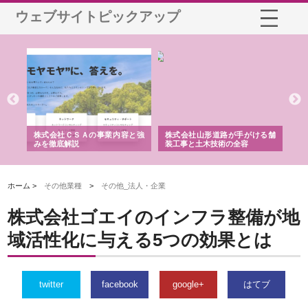
ウェブサイトピックアップ
業サ
株式会社ＣＳＡの事業内容と強
株式会社山形道路が手がける舗
ホ
報内
みを徹底解説
装工事と土木技術の全容
る
績
ホーム >
その他業種
>
その他_法人・企業
株式会社ゴエイのインフラ整備が地
域活性化に与える5つの効果とは
twitter
facebook
google+
はてブ