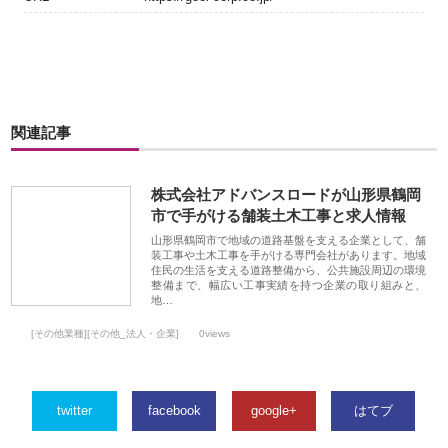
関連記事
株式会社アドバンスロードが山形県鶴岡
市で手がける舗装土木工事と求人情報
山形県鶴岡市で地域の道路基盤を支える企業として、舗
装工事や土木工事を手がける専門会社があります。地域
住民の生活を支える道路整備から、公共施設周辺の環境
整備まで、幅広い工事実績を持つ企業の取り組みと、
地…
[その他業種][その他_法人・企業]
0views
twitter
facebook
google+
はてブ