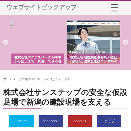
ウェブサイトピックアップ
ペースが水中
株式会社地盤調査事務所が選ば
株式会社名神精工の最新ニュ
施工できる理
れ続ける理由と建設コンサルの
スリリース一覧と注目トピック
強み
ホーム >
その他業種
>
その他_法人・企業
株式会社サンステップの安全な仮設
足場で新潟の建設現場を支える
twitter
facebook
google+
はてブ