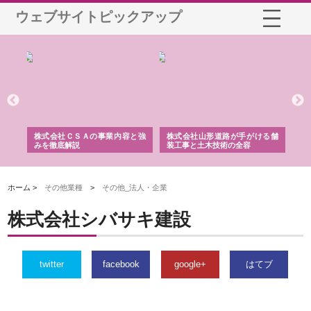
ウェブサイトピックアップ
業サ
株式会社ＣＳＡの事業内容と強
株式会社山形道路が手がける舗
ホ
報内
みを徹底解説
装工事と土木技術の全容
る
績
ホーム >
その他業種
>
その他_法人・企業
株式会社シバサキ建設
twitter
facebook
google+
はてブ