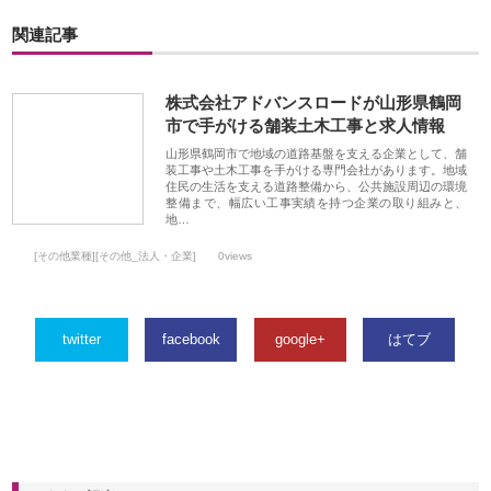
関連記事
株式会社アドバンスロードが山形県鶴岡
市で手がける舗装土木工事と求人情報
山形県鶴岡市で地域の道路基盤を支える企業として、舗
装工事や土木工事を手がける専門会社があります。地域
住民の生活を支える道路整備から、公共施設周辺の環境
整備まで、幅広い工事実績を持つ企業の取り組みと、
地…
[その他業種][その他_法人・企業]
0views
twitter
facebook
google+
はてブ