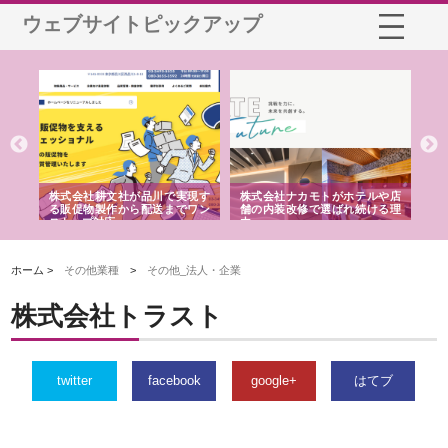
ウェブサイトピックアップ
ノー
株式会社耕文社が品川で実現す
株式会社ナカモトがホテルや店
株
の専
る販促物製作から配送までワン
舗の内装改修で選ばれ続ける理
れ
ストップ対応
由
強
ホーム >
その他業種
>
その他_法人・企業
株式会社トラスト
twitter
facebook
google+
はてブ