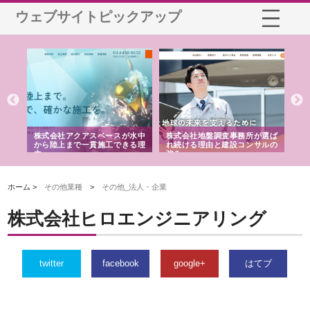
ウェブサイトピックアップ
シー
株式会社アクアスペースが水中
株式会社地盤調査事務所が選ば
株
ム導
から陸上まで一貫施工できる理
れ続ける理由と建設コンサルの
ス
由
強み
ホーム >
その他業種
>
その他_法人・企業
株式会社ヒロエンジニアリング
twitter
facebook
google+
はてブ