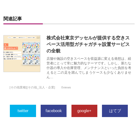
関連記事
株式会社東京デッセルが提供する空きス
ペース活用型ガチャガチャ設置サービス
の全貌
店舗や施設の空きスペースを収益源に変える発想は、経
営者にとって常に魅力的なテーマです。しかし、新たな
什器の導入や在庫管理、メンテナンスといった負担を考
えると二の足を踏んでしまうケースも少なくありませ
ん…
[その他業種][その他_法人・企業]
0views
twitter
facebook
google+
はてブ