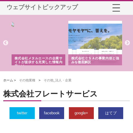
ウェブサイトピックアップ
鋲螺
株式会社メタルエースの企業サ
株式会社ＣＳＡの事業内容と強
株
由
イトが提供する充実した情報内
みを徹底解説
装
容とは
ホーム >
その他業種
>
その他_法人・企業
株式会社フレートサービス
twitter
facebook
google+
はてブ