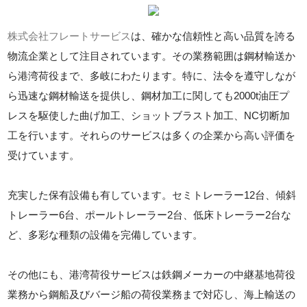
株式会社フレートサービス
は、確かな信頼性と高い品質を誇る
物流企業として注目されています。その業務範囲は鋼材輸送か
ら港湾荷役まで、多岐にわたります。特に、法令を遵守しなが
ら迅速な鋼材輸送を提供し、鋼材加工に関しても2000t油圧プ
レスを駆使した曲げ加工、ショットブラスト加工、NC切断加
工を行います。それらのサービスは多くの企業から高い評価を
受けています。
充実した保有設備も有しています。セミトレーラー12台、傾斜
トレーラー6台、ポールトレーラー2台、低床トレーラー2台な
ど、多彩な種類の設備を完備しています。
その他にも、港湾荷役サービスは鉄鋼メーカーの中継基地荷役
業務から鋼船及びバージ船の荷役業務まで対応し、海上輸送の