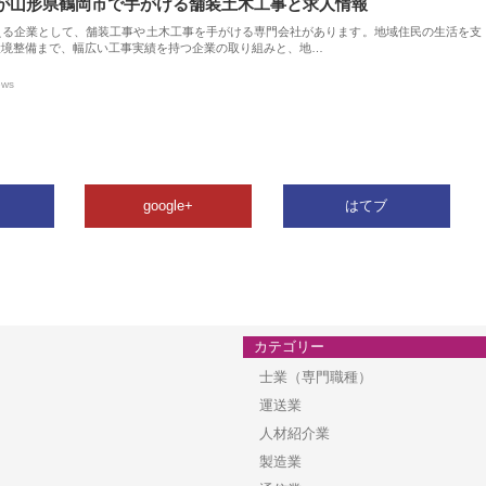
が山形県鶴岡市で手がける舗装土木工事と求人情報
える企業として、舗装工事や土木工事を手がける専門会社があります。地域住民の生活を支
環境整備まで、幅広い工事実績を持つ企業の取り組みと、地…
ews
google+
はてブ
カテゴリー
士業（専門職種）
運送業
人材紹介業
製造業