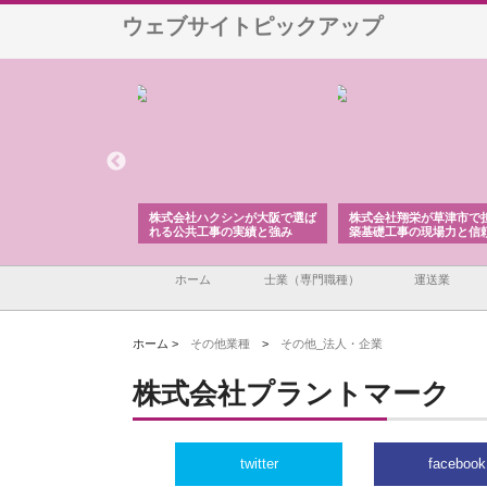
ウェブサイトピックアップ
株式会社が印刷会社に
株式会社ハクシンが大阪で選ば
株式会社翔栄が草津市で
紙提案力と供給体制
れる公共工事の実績と強み
築基礎工事の現場力と信
ホーム
士業（専門職種）
運送業
ホーム >
その他業種
>
その他_法人・企業
株式会社プラントマーク
twitter
facebook