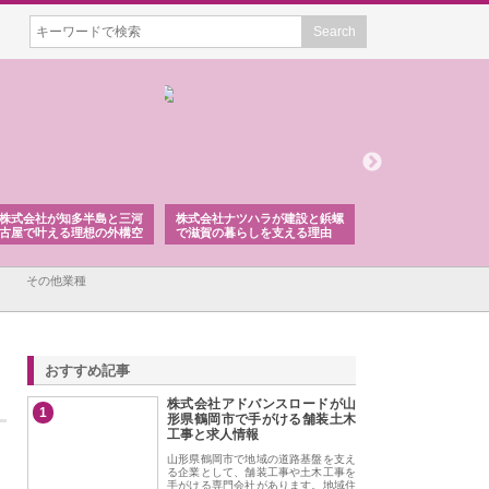
株式会社が知多半島と三河
株式会社ナツハラが建設と鋲螺
株式会社メタルエー
古屋で叶える理想の外構空
で滋賀の暮らしを支える理由
イトが提供する充実
容とは
その他業種
おすすめ記事
株式会社アドバンスロードが山
1
形県鶴岡市で手がける舗装土木
工事と求人情報
山形県鶴岡市で地域の道路基盤を支え
る企業として、舗装工事や土木工事を
手がける専門会社があります。地域住