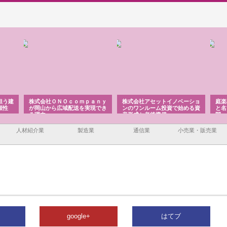
担う建
株式会社ＯＮＯｃｏｍｐａｎｙ
株式会社アセットイノベーショ
庭楽
頼性
が岡山から広域配送を実現でき
ンのワンルーム投資で始める資
と名
る理由
産形成と老後準備
間
人材紹介業
製造業
通信業
小売業・販売業
google+
はてブ