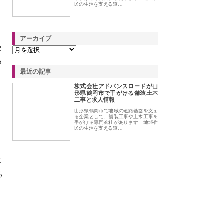
民の生活を支える道…
アーカイブ
ま
き
最近の記事
株式会社アドバンスロードが山
形県鶴岡市で手がける舗装土木
工事と求人情報
、
山形県鶴岡市で地域の道路基盤を支え
る企業として、舗装工事や土木工事を
手がける専門会社があります。地域住
民の生活を支える道…
よ
る