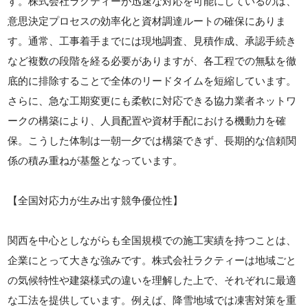
す。株式会社ラクティーが迅速な対応を可能にしているのは、
意思決定プロセスの効率化と資材調達ルートの確保にありま
す。通常、工事着手までには現地調査、見積作成、承認手続き
など複数の段階を経る必要がありますが、各工程での無駄を徹
底的に排除することで全体のリードタイムを短縮しています。
さらに、急な工期変更にも柔軟に対応できる協力業者ネットワ
ークの構築により、人員配置や資材手配における機動力を確
保。こうした体制は一朝一夕では構築できず、長期的な信頼関
係の積み重ねが基盤となっています。
【全国対応力が生み出す競争優位性】
関西を中心としながらも全国規模での施工実績を持つことは、
企業にとって大きな強みです。株式会社ラクティーは地域ごと
の気候特性や建築様式の違いを理解した上で、それぞれに最適
な工法を提供しています。例えば、降雪地域では凍害対策を重