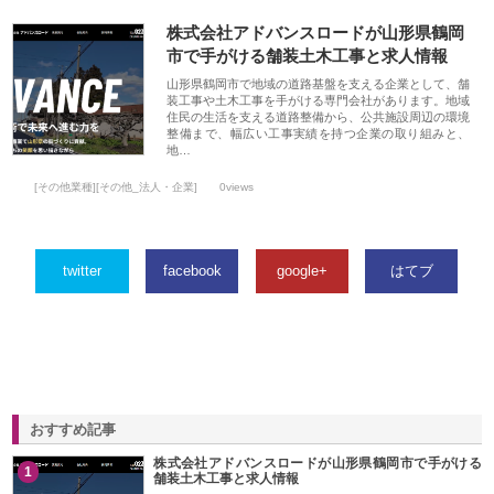
株式会社アドバンスロードが山形県鶴岡
市で手がける舗装土木工事と求人情報
山形県鶴岡市で地域の道路基盤を支える企業として、舗
装工事や土木工事を手がける専門会社があります。地域
住民の生活を支える道路整備から、公共施設周辺の環境
整備まで、幅広い工事実績を持つ企業の取り組みと、
地…
[その他業種][その他_法人・企業]
0views
twitter
facebook
google+
はてブ
おすすめ記事
株式会社アドバンスロードが山形県鶴岡市で手がける
1
舗装土木工事と求人情報