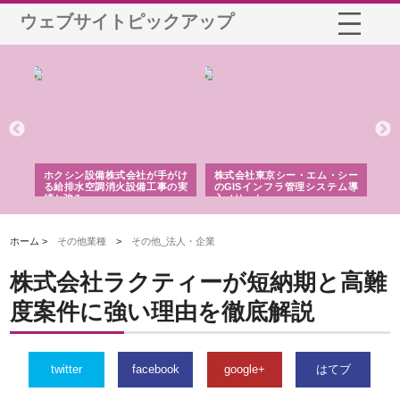
ウェブサイトピックアップ
る舗
ホクシン設備株式会社が手がけ
株式会社東京シー・エム・シー
株
る給排水空調消火設備工事の実
のGISインフラ管理システム導
か
績と強み
入メリット
由
ホーム >
その他業種
>
その他_法人・企業
株式会社ラクティーが短納期と高難
度案件に強い理由を徹底解説
twitter
facebook
google+
はてブ