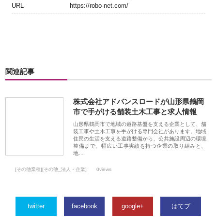
URL
https://robo-net.com/
関連記事
株式会社アドバンスロードが山形県鶴岡
市で手がける舗装土木工事と求人情報
山形県鶴岡市で地域の道路基盤を支える企業として、舗
装工事や土木工事を手がける専門会社があります。地域
住民の生活を支える道路整備から、公共施設周辺の環境
整備まで、幅広い工事実績を持つ企業の取り組みと、
地…
[その他業種][その他_法人・企業]
0views
twitter
facebook
google+
はてブ