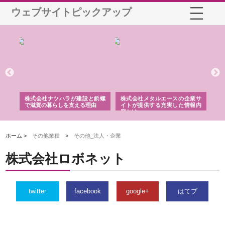
ウェブサイトピックアップ
三河
株式会社ナツハラが建設と鋲螺
株式会社メタルエースの企業サ
株
構空
で滋賀の暮らしを支える理由
イトが提供する充実した情報内
み
容とは
ホーム >
その他業種
>
その他_法人・企業
株式会社ロボネット
twitter
facebook
google+
はてブ