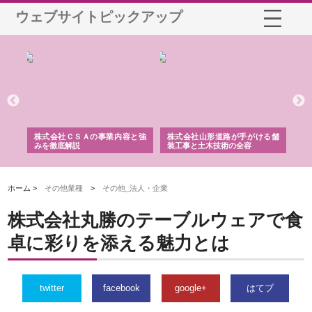
ウェブサイトピックアップ
業サ
株式会社ＣＳＡの事業内容と強
株式会社山形道路が手がける舗
ホ
報内
みを徹底解説
装工事と土木技術の全容
る
績
ホーム >
その他業種
>
その他_法人・企業
株式会社丸勝のテーブルウェアで食
卓に彩りを添える魅力とは
twitter
facebook
google+
はてブ