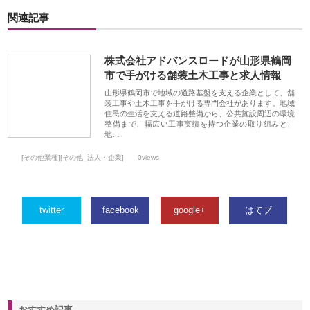
関連記事
株式会社アドバンスロードが山形県鶴岡
市で手がける舗装土木工事と求人情報
山形県鶴岡市で地域の道路基盤を支える企業として、舗
装工事や土木工事を手がける専門会社があります。地域
住民の生活を支える道路整備から、公共施設周辺の環境
整備まで、幅広い工事実績を持つ企業の取り組みと、
地…
[その他業種][その他_法人・企業]
0views
twitter
facebook
google+
はてブ
おすすめ記事