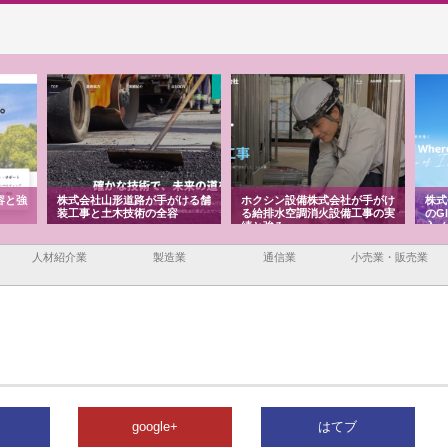
が手がける舗
ホクシン設備株式会社が手がけ
株式会社東京シー・エム・シー
の全容
る給排水空調消火設備工事の実
のGISインフラ管理システム導
績と強み
入メリット
人材紹介業
製造業
通信業
小売業・販売業
google+
はてブ