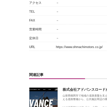
アクセス
－
TEL
－
FAX
－
営業時間
－
定休日
－
URL
https://www.ohmachimotors.co.jp/
関連記事
株式会社アドバンスロード
山形県鶴岡市で地域の道路基盤を支
える道路整備から、公共施設周辺の