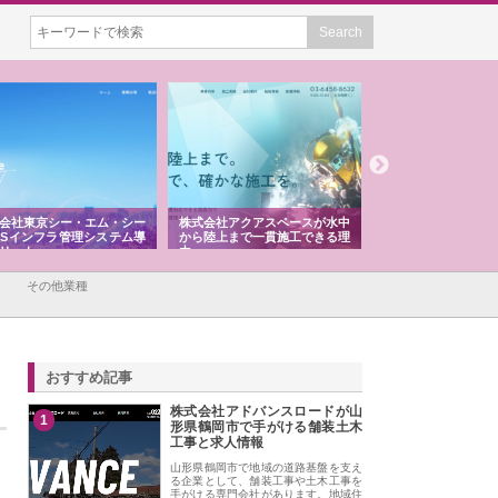
株式会社アクアスペースが水中
株式会社地盤調査事務所が選ば
株式会社名神
から陸上まで一貫施工できる理
れ続ける理由と建設コンサルの
スリリース一
由
強み
その他業種
おすすめ記事
株式会社アドバンスロードが山
1
形県鶴岡市で手がける舗装土木
工事と求人情報
山形県鶴岡市で地域の道路基盤を支え
る企業として、舗装工事や土木工事を
手がける専門会社があります。地域住