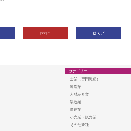
ews
google+
はてブ
カテゴリー
士業（専門職種）
運送業
人材紹介業
製造業
通信業
小売業・販売業
その他業種