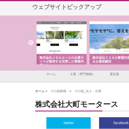
ウェブサイトピックアップ
式会社メタルエースの企業サ
株式会社ＣＳＡの事業内容と強
株式会社山形道路
トが提供する充実した情報内
みを徹底解説
装工事と土木技術
とは
ホーム
士業（専門職種）
運送業
ホーム >
その他業種
>
その他_法人・企業
株式会社大町モータース
twitter
facebook