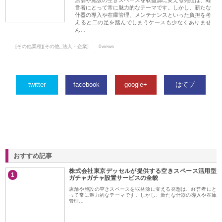
店舗や施設の空きスペースを収益源に変える発想は、経
営者にとって常に魅力的なテーマです。しかし、新たな
什器の導入や在庫管理、メンテナンスといった負担を考
えると二の足を踏んでしまうケースも少なくありませ
ん…
[その他業種][その他_法人・企業]
0views
twitter
facebook
google+
はてブ
おすすめ記事
株式会社東京デッセルが提供する空きスペース活用型
1
ガチャガチャ設置サービスの全貌
店舗や施設の空きスペースを収益源に変える発想は、経営者にと
って常に魅力的なテーマです。しかし、新たな什器の導入や在庫
管理…