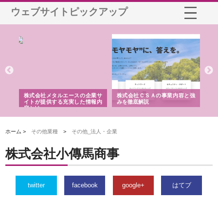
ウェブサイトピックアップ
鋲螺
株式会社メタルエースの企業サ
株式会社ＣＳＡの事業内容と強
株
由
イトが提供する充実した情報内
みを徹底解説
装
容とは
ホーム >
その他業種
>
その他_法人・企業
株式会社小傳馬商事
twitter
facebook
google+
はてブ