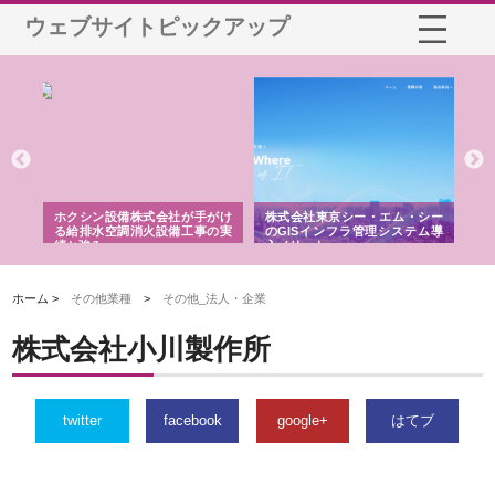
ウェブサイトピックアップ
る舗
ホクシン設備株式会社が手がけ
株式会社東京シー・エム・シー
株
る給排水空調消火設備工事の実
のGISインフラ管理システム導
か
績と強み
入メリット
由
ホーム >
その他業種
>
その他_法人・企業
株式会社小川製作所
twitter
facebook
google+
はてブ