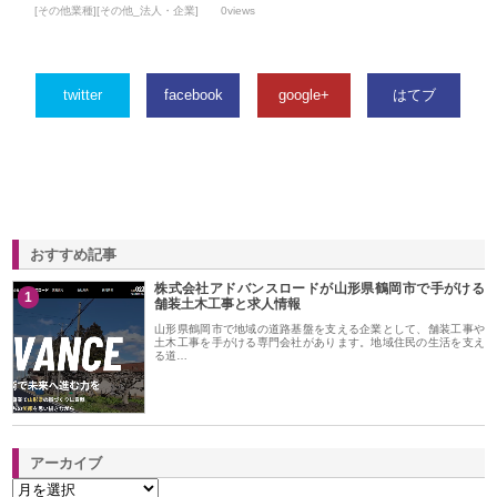
[その他業種][その他_法人・企業]
0views
twitter
facebook
google+
はてブ
おすすめ記事
株式会社アドバンスロードが山形県鶴岡市で手がける
1
舗装土木工事と求人情報
山形県鶴岡市で地域の道路基盤を支える企業として、舗装工事や
土木工事を手がける専門会社があります。地域住民の生活を支え
る道…
アーカイブ