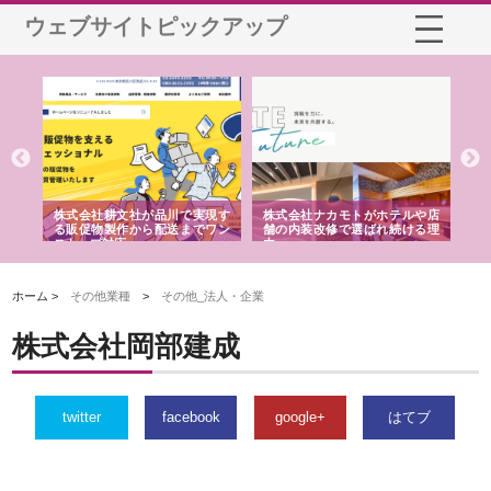
ウェブサイトピックアップ
ノー
株式会社耕文社が品川で実現す
株式会社ナカモトがホテルや店
株
の専
る販促物製作から配送までワン
舗の内装改修で選ばれ続ける理
れ
ストップ対応
由
強
ホーム >
その他業種
>
その他_法人・企業
株式会社岡部建成
twitter
facebook
google+
はてブ