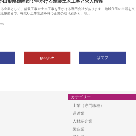
が山形県鶴岡市で手がける舗装土木工事と求人情報
える企業として、舗装工事や土木工事を手がける専門会社があります。地域住民の生活を支
環境整備まで、幅広い工事実績を持つ企業の取り組みと、地…
ews
google+
はてブ
カテゴリー
士業（専門職種）
運送業
人材紹介業
製造業