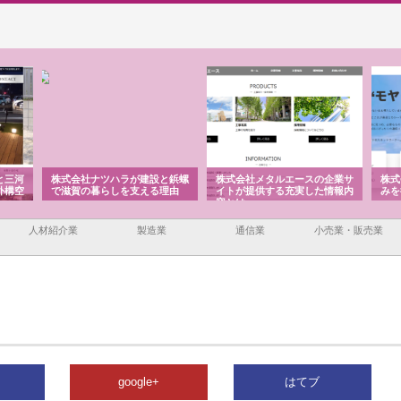
と三河
株式会社ナツハラが建設と鋲螺
株式会社メタルエースの企業サ
株式
外構空
で滋賀の暮らしを支える理由
イトが提供する充実した情報内
みを
容とは
人材紹介業
製造業
通信業
小売業・販売業
google+
はてブ