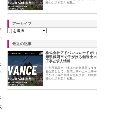
民の生活を支える道…
アーカイブ
ま
か
最近の記事
株式会社アドバンスロードが山
形県鶴岡市で手がける舗装土木
工事と求人情報
ま
山形県鶴岡市で地域の道路基盤を支え
い
る企業として、舗装工事や土木工事を
手がける専門会社があります。地域住
民の生活を支える道…
ラ
成