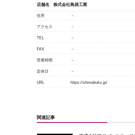
店舗名
株式会社島袋工業
住所
－
アクセス
－
TEL
－
FAX
－
営業時間
－
定休日
－
URL
https://shimabuku.jp/
関連記事