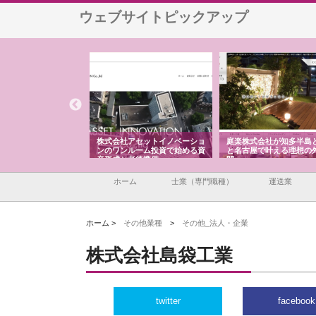
ウェブサイトピックアップ
ＯＮＯｃｏｍｐａｎｙ
株式会社アセットイノベーショ
庭楽株式会社が知多半島
ら広域配送を実現でき
ンのワンルーム投資で始める資
と名古屋で叶える理想の
産形成と老後準備
間
ホーム
士業（専門職種）
運送業
ホーム >
その他業種
>
その他_法人・企業
株式会社島袋工業
twitter
facebook