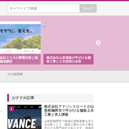
会社ＣＳＡの事業内容と強
株式会社山形道路が手がける舗
ホクシン設備株式会
徹底解説
装工事と土木技術の全容
る給排水空調消火設
績と強み
その他業種
おすすめ記事
株式会社アドバンスロードが山
1
形県鶴岡市で手がける舗装土木
工事と求人情報
山形県鶴岡市で地域の道路基盤を支え
る企業として、舗装工事や土木工事を
手がける専門会社があります。地域住