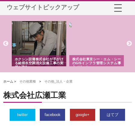
ウェブサイトピックアップ
る舗
ホクシン設備株式会社が手がけ
株式会社東京シー・エム・シー
株
る給排水空調消火設備工事の実
のGISインフラ管理システム導
か
績と強み
入メリット
由
ホーム >
その他業種
>
その他_法人・企業
株式会社広瀬工業
twitter
facebook
google+
はてブ