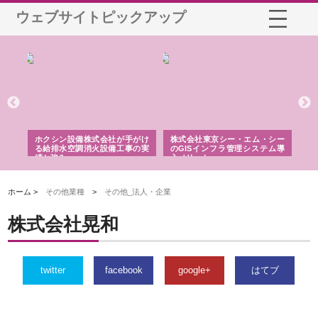
ウェブサイトピックアップ
る舗
ホクシン設備株式会社が手がけ
株式会社東京シー・エム・シー
株
る給排水空調消火設備工事の実
のGISインフラ管理システム導
か
績と強み
入メリット
由
ホーム >
その他業種
>
その他_法人・企業
株式会社晃和
twitter
facebook
google+
はてブ