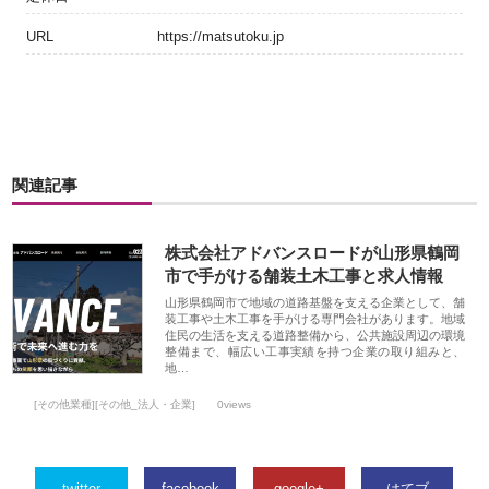
URL
https://matsutoku.jp
関連記事
株式会社アドバンスロードが山形県鶴岡
市で手がける舗装土木工事と求人情報
山形県鶴岡市で地域の道路基盤を支える企業として、舗
装工事や土木工事を手がける専門会社があります。地域
住民の生活を支える道路整備から、公共施設周辺の環境
整備まで、幅広い工事実績を持つ企業の取り組みと、
地…
[その他業種][その他_法人・企業]
0views
twitter
facebook
google+
はてブ