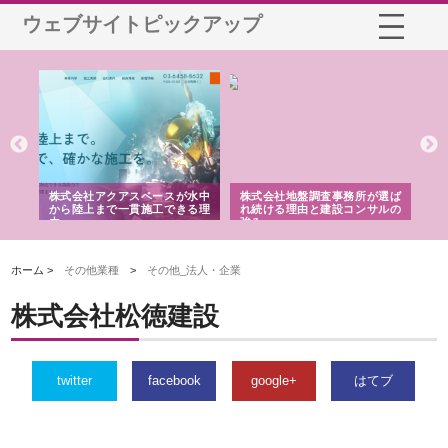
ウェブサイトピックアップ
シー
株式会社アクアスペースが水中
株式会社地盤調査事務所が選ば
株
ム導
から陸上まで一貫施工できる理
れ続ける理由と建設コンサルの
ス
由
強み
ホーム >
その他業種
>
その他_法人・企業
株式会社松徳建設
twitter
facebook
google+
はてブ