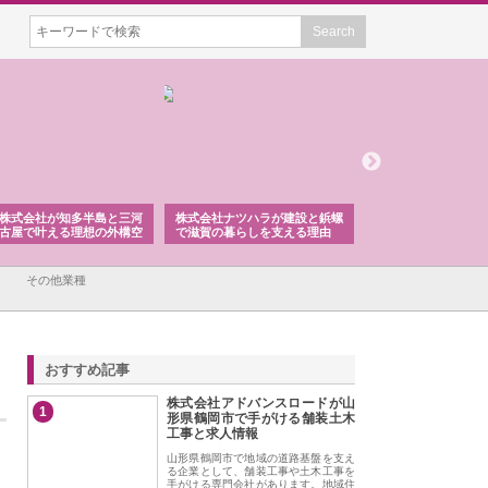
株式会社が知多半島と三河
株式会社ナツハラが建設と鋲螺
株式会社メタルエー
古屋で叶える理想の外構空
で滋賀の暮らしを支える理由
イトが提供する充実
容とは
その他業種
おすすめ記事
株式会社アドバンスロードが山
1
形県鶴岡市で手がける舗装土木
工事と求人情報
山形県鶴岡市で地域の道路基盤を支え
る企業として、舗装工事や土木工事を
手がける専門会社があります。地域住