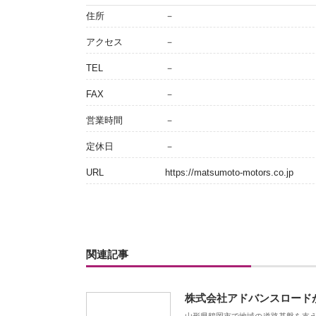
住所
－
アクセス
－
TEL
－
FAX
－
営業時間
－
定休日
－
URL
https://matsumoto-motors.co.jp
関連記事
株式会社アドバンスロード
山形県鶴岡市で地域の道路基盤を支