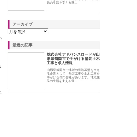
民の生活を支える道…
アーカイブ
で
最近の記事
株式会社アドバンスロードが山
形県鶴岡市で手がける舗装土木
工事と求人情報
ら
山形県鶴岡市で地域の道路基盤を支え
る企業として、舗装工事や土木工事を
手がける専門会社があります。地域住
民の生活を支える道…
に
。