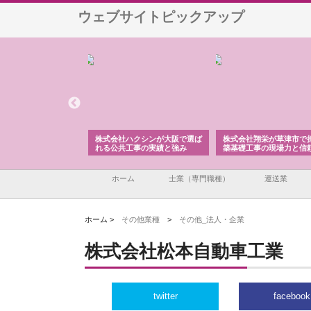
ウェブサイトピックアップ
株式会社が印刷会社に
株式会社ハクシンが大阪で選ば
株式会社翔栄が草津市で
紙提案力と供給体制
れる公共工事の実績と強み
築基礎工事の現場力と信
ホーム
士業（専門職種）
運送業
ホーム >
その他業種
>
その他_法人・企業
株式会社松本自動車工業
twitter
facebook