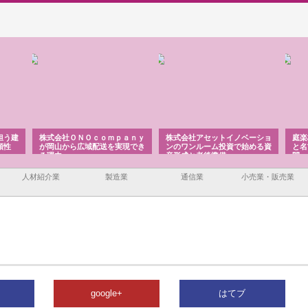
担う建
株式会社ＯＮＯｃｏｍｐａｎｙ
株式会社アセットイノベーショ
庭楽
頼性
が岡山から広域配送を実現でき
ンのワンルーム投資で始める資
と名
る理由
産形成と老後準備
間
人材紹介業
製造業
通信業
小売業・販売業
google+
はてブ