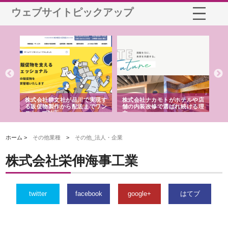
ウェブサイトピックアップ
ノー
株式会社耕文社が品川で実現す
株式会社ナカモトがホテルや店
株
の専
る販促物製作から配送までワン
舗の内装改修で選ばれ続ける理
れ
ストップ対応
由
強
ホーム >
その他業種
>
その他_法人・企業
株式会社栄伸海事工業
twitter
facebook
google+
はてブ