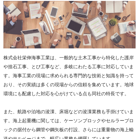
株式会社栄伸海事工業は、一般的な土木工事から特化した護岸
や捨石工事、とび工事など、多岐にわたる工事に対応していま
す。海事工業の現場に求められる専門的な技術と知識を持って
おり、その実績は多くの現場からの信頼を集めています。地球
環境にも配慮した対応を心がけている点も同社の特長です。
また、航路や泊地の浚渫、床堀などの浚渫業務も手掛けていま
す。海上起重機に関しては、ケーソンブロックやセルラーブロ
ックの据付から鋼管や鋼矢板の打設、さらには重量物の海上輸
送やサルベージまで、幅広い業務を網羅しています。