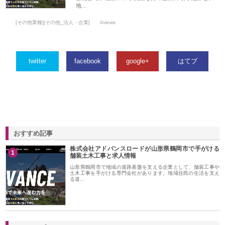
地…
[その他業種][その他_法人・企業]
0views
twitter
facebook
google+
はてブ
おすすめ記事
株式会社アドバンスロードが山形県鶴岡市で手がける
1
舗装土木工事と求人情報
山形県鶴岡市で地域の道路基盤を支える企業として、舗装工事や
土木工事を手がける専門会社があります。地域住民の生活を支え
る道…