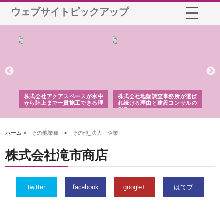
ウェブサイトピックアップ
シー
株式会社アクアスペースが水中
株式会社地盤調査事務所が選ば
株
ム導
から陸上まで一貫施工できる理
れ続ける理由と建設コンサルの
ス
由
強み
ホーム >
その他業種
>
その他_法人・企業
株式会社滝市商店
twitter
facebook
google+
はてブ