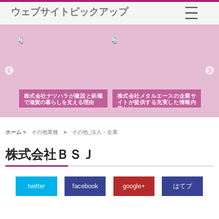
ウェブサイトピックアップ
式会社メタルエースの企業サ
株式会社ＣＳＡの事業内容と強
株式会社山形道
トが提供する充実した情報内
みを徹底解説
装工事と土木技
とは
ホーム >
その他業種
>
その他_法人・企業
株式会社ＢＳＪ
twitter
facebook
google+
はてブ