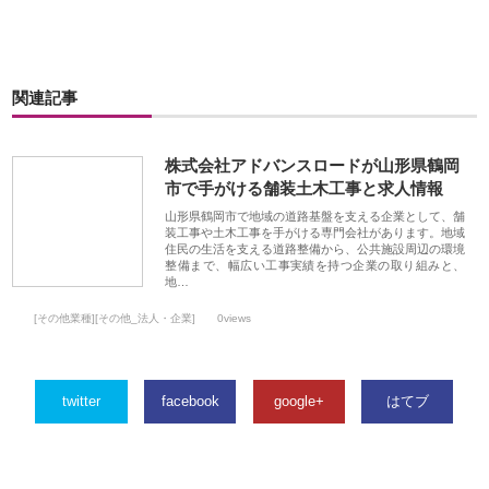
関連記事
株式会社アドバンスロードが山形県鶴岡
市で手がける舗装土木工事と求人情報
山形県鶴岡市で地域の道路基盤を支える企業として、舗
装工事や土木工事を手がける専門会社があります。地域
住民の生活を支える道路整備から、公共施設周辺の環境
整備まで、幅広い工事実績を持つ企業の取り組みと、
地…
[その他業種][その他_法人・企業]
0views
twitter
facebook
google+
はてブ