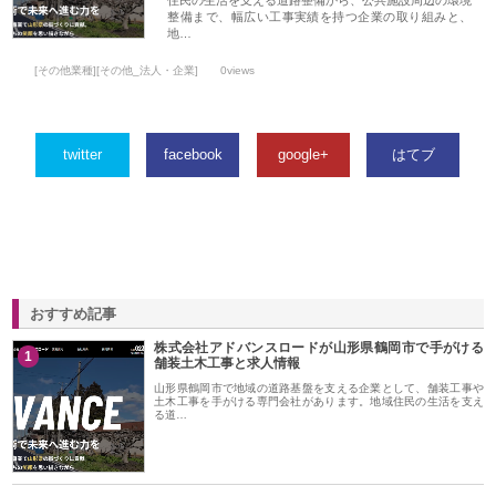
整備まで、幅広い工事実績を持つ企業の取り組みと、
地…
[その他業種][その他_法人・企業]
0views
twitter
facebook
google+
はてブ
おすすめ記事
株式会社アドバンスロードが山形県鶴岡市で手がける
1
舗装土木工事と求人情報
山形県鶴岡市で地域の道路基盤を支える企業として、舗装工事や
土木工事を手がける専門会社があります。地域住民の生活を支え
る道…