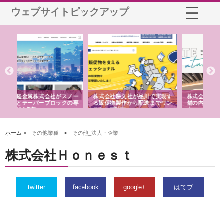
ウェブサイトピックアップ
ノー
株式会社耕文社が品川で実現す
株式会社ナカモトがホテルや店
株
の専
る販促物製作から配送までワン
舗の内装改修で選ばれ続ける理
れ
ストップ対応
由
強
ホーム >
その他業種
>
その他_法人・企業
株式会社Ｈｏｎｅｓｔ
twitter
facebook
google+
はてブ