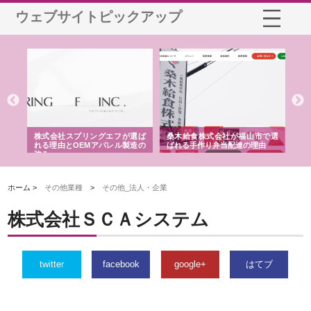
ウェブサイトピックアップ
や店
株式会社スプリングエフが選ば
桑木給食株式会社が福山市で選
株
る理
れる理由とOEMアパレル製造の
ばれる手作り弁当配達の理由
れ
強み
ホーム >
その他業種
>
その他_法人・企業
株式会社ＳＣＡシステム
twitter
facebook
google+
はてブ