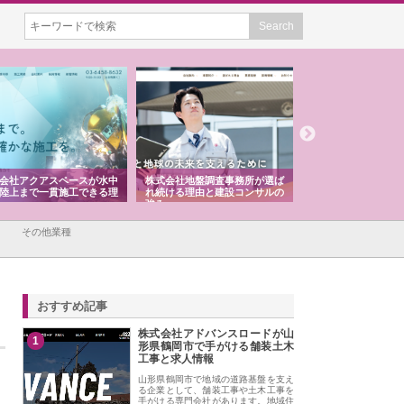
会社アクアスペースが水中
株式会社地盤調査事務所が選ば
株式会社名神精工の
陸上まで一貫施工できる理
れ続ける理由と建設コンサルの
スリリース一覧と注
強み
その他業種
おすすめ記事
株式会社アドバンスロードが山
1
形県鶴岡市で手がける舗装土木
工事と求人情報
山形県鶴岡市で地域の道路基盤を支え
る企業として、舗装工事や土木工事を
手がける専門会社があります。地域住