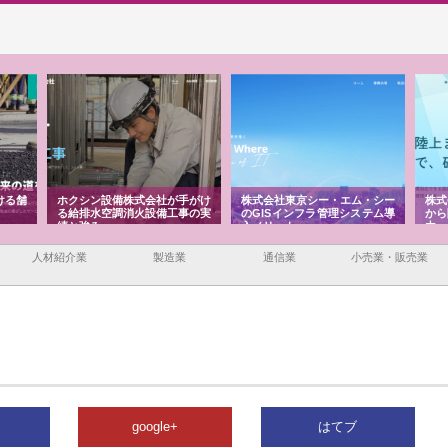
ける舗
ホクシン設備株式会社が手がけ
株式会社東京シー・エム・シー
株式
る給排水空調消火設備工事の実
のGISインフラ管理システム導
から
績と強み
入メリット
由
人材紹介業
製造業
通信業
小売業・販売業
google+
はてブ