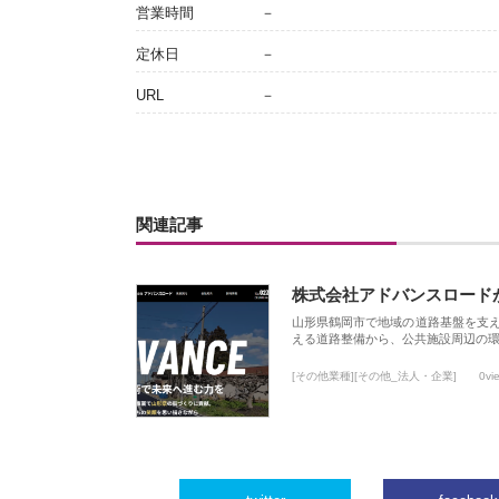
営業時間
－
定休日
－
URL
－
関連記事
株式会社アドバンスロード
山形県鶴岡市で地域の道路基盤を支
える道路整備から、公共施設周辺の
[その他業種][その他_法人・企業]
0vi