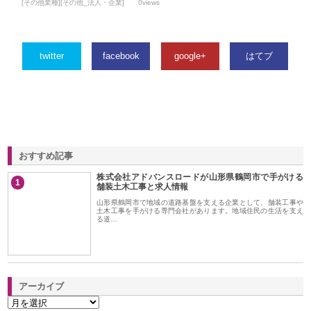
[その他業種][その他_法人・企業]
0views
twitter
facebook
google+
はてブ
おすすめ記事
株式会社アドバンスロードが山形県鶴岡市で手がける
1
舗装土木工事と求人情報
山形県鶴岡市で地域の道路基盤を支える企業として、舗装工事や
土木工事を手がける専門会社があります。地域住民の生活を支え
る道…
アーカイブ