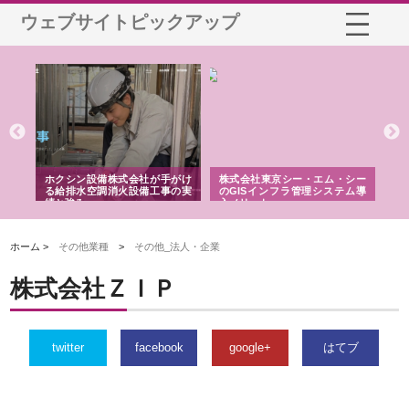
ウェブサイトピックアップ
る舗
ホクシン設備株式会社が手がけ
株式会社東京シー・エム・シー
株
る給排水空調消火設備工事の実
のGISインフラ管理システム導
か
績と強み
入メリット
由
ホーム >
その他業種
>
その他_法人・企業
株式会社ＺＩＰ
twitter
facebook
google+
はてブ