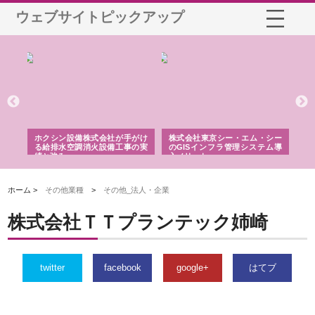
ウェブサイトピックアップ
る舗
ホクシン設備株式会社が手がけ
株式会社東京シー・エム・シー
株
る給排水空調消火設備工事の実
のGISインフラ管理システム導
か
績と強み
入メリット
由
ホーム >
その他業種
>
その他_法人・企業
株式会社ＴＴプランテック姉崎
twitter
facebook
google+
はてブ