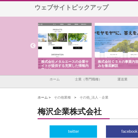
ウェブサイトピックアップ
メタルエースの企業サ
株式会社ＣＳＡの事業内容と強
株式会社山形道路が手が
供する充実した情報内
みを徹底解説
装工事と土木技術の全容
ホーム
士業（専門職種）
運送業
ホーム >
その他業種
>
その他_法人・企業
梅沢企業株式会社
twitter
facebook