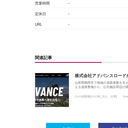
営業時間
－
定休日
－
URL
－
関連記事
株式会社アドバンスロード
山形県鶴岡市で地域の道路基盤を支
える道路整備から、公共施設周辺の
[その他業種][その他_法人・企業]
0vi