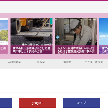
ける舗
ホクシン設備株式会社が手がけ
株式会社東京シー・エム・シー
株式
る給排水空調消火設備工事の実
のGISインフラ管理システム導
から
績と強み
入メリット
由
人材紹介業
製造業
通信業
小売業・販売業
google+
はてブ