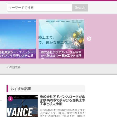
会社アクアスペースが水中
株式会社地盤調査事務所が選ば
株式会社名神精工の
陸上まで一貫施工できる理
れ続ける理由と建設コンサルの
スリリース一覧と注
強み
その他業種
おすすめ記事
株式会社アドバンスロードが山
1
形県鶴岡市で手がける舗装土木
工事と求人情報
山形県鶴岡市で地域の道路基盤を支え
る企業として、舗装工事や土木工事を
手がける専門会社があります。地域住