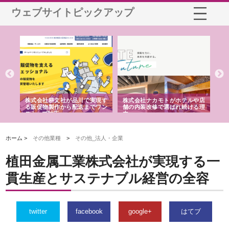
ウェブサイトピックアップ
ノー
株式会社耕文社が品川で実現す
株式会社ナカモトがホテルや店
株
の専
る販促物製作から配送までワン
舗の内装改修で選ばれ続ける理
れ
ストップ対応
由
強
ホーム >
その他業種
>
その他_法人・企業
植田金属工業株式会社が実現する一
貫生産とサステナブル経営の全容
twitter
facebook
google+
はてブ