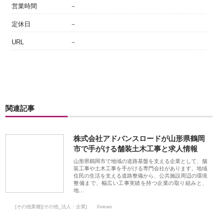
営業時間
－
定休日
－
URL
－
関連記事
株式会社アドバンスロードが山形県鶴岡
市で手がける舗装土木工事と求人情報
山形県鶴岡市で地域の道路基盤を支える企業として、舗
装工事や土木工事を手がける専門会社があります。地域
住民の生活を支える道路整備から、公共施設周辺の環境
整備まで、幅広い工事実績を持つ企業の取り組みと、
地…
[その他業種][その他_法人・企業]
0views