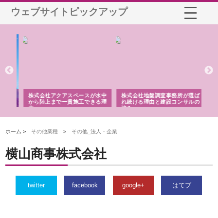
ウェブサイトピックアップ
シー
株式会社アクアスペースが水中
株式会社地盤調査事務所が選ば
株
ム導
から陸上まで一貫施工できる理
れ続ける理由と建設コンサルの
ス
由
強み
ホーム >
その他業種
>
その他_法人・企業
横山商事株式会社
twitter
facebook
google+
はてブ