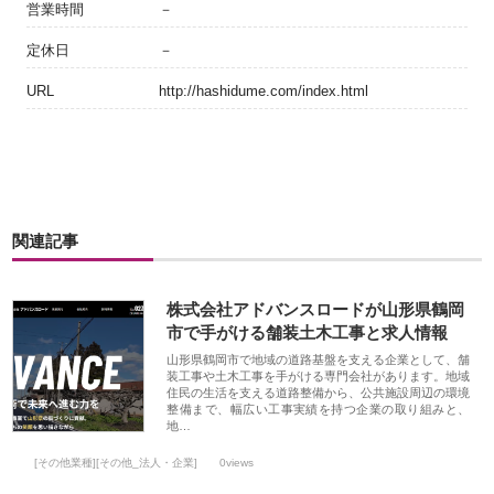
営業時間
－
定休日
－
URL
http://hashidume.com/index.html
関連記事
株式会社アドバンスロードが山形県鶴岡
市で手がける舗装土木工事と求人情報
山形県鶴岡市で地域の道路基盤を支える企業として、舗
装工事や土木工事を手がける専門会社があります。地域
住民の生活を支える道路整備から、公共施設周辺の環境
整備まで、幅広い工事実績を持つ企業の取り組みと、
地…
[その他業種][その他_法人・企業]
0views