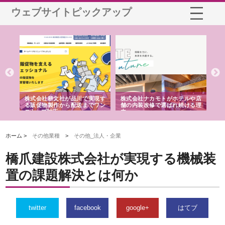
ウェブサイトピックアップ
品川で実現す
株式会社ナカモトがホテルや店
株式会社スプリングエフが選
配送までワン
舗の内装改修で選ばれ続ける理
れる理由とOEMアパレル製造
由
強み
ホーム >
その他業種
>
その他_法人・企業
橋爪建設株式会社が実現する機械装
置の課題解決とは何か
twitter
facebook
google+
はてブ