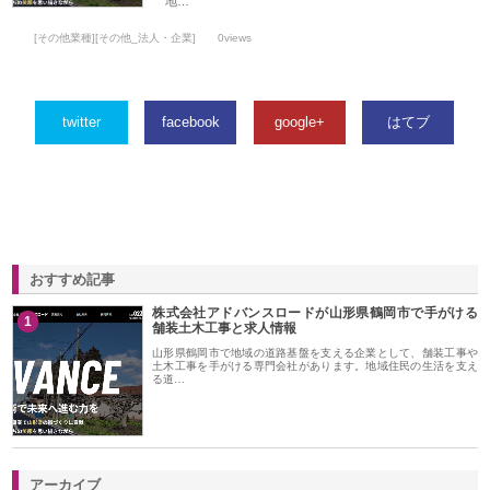
地…
[その他業種][その他_法人・企業]
0views
twitter
facebook
google+
はてブ
おすすめ記事
株式会社アドバンスロードが山形県鶴岡市で手がける
1
舗装土木工事と求人情報
山形県鶴岡市で地域の道路基盤を支える企業として、舗装工事や
土木工事を手がける専門会社があります。地域住民の生活を支え
る道…
アーカイブ