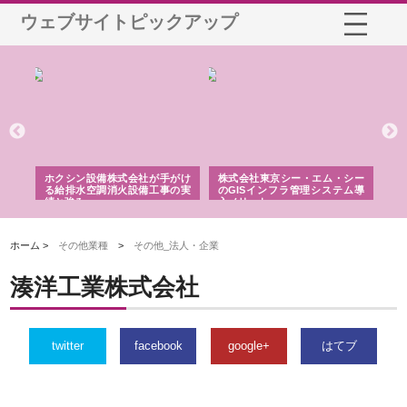
ウェブサイトピックアップ
がけ
株式会社東京シー・エム・シー
株式会社アクアスペースが水中
株
の実
のGISインフラ管理システム導
から陸上まで一貫施工できる理
れ
入メリット
由
強み
ホーム >
その他業種
>
その他_法人・企業
湊洋工業株式会社
twitter
facebook
google+
はてブ