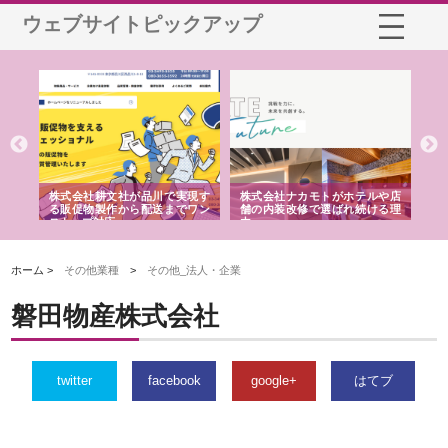
ウェブサイトピックアップ
ノー
株式会社耕文社が品川で実現す
株式会社ナカモトがホテルや店
株
の専
る販促物製作から配送までワン
舗の内装改修で選ばれ続ける理
れ
ストップ対応
由
強
ホーム >
その他業種
>
その他_法人・企業
磐田物産株式会社
twitter
facebook
google+
はてブ