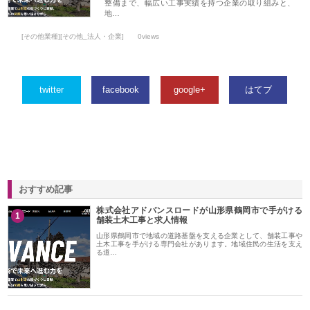
整備まで、幅広い工事実績を持つ企業の取り組みと、
地…
[その他業種][その他_法人・企業]
0views
twitter
facebook
google+
はてブ
おすすめ記事
株式会社アドバンスロードが山形県鶴岡市で手がける
1
舗装土木工事と求人情報
山形県鶴岡市で地域の道路基盤を支える企業として、舗装工事や
土木工事を手がける専門会社があります。地域住民の生活を支え
る道…