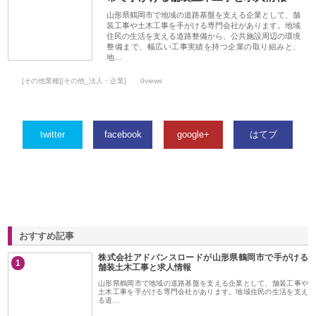
山形県鶴岡市で地域の道路基盤を支える企業として、舗
装工事や土木工事を手がける専門会社があります。地域
住民の生活を支える道路整備から、公共施設周辺の環境
整備まで、幅広い工事実績を持つ企業の取り組みと、
地…
[その他業種][その他_法人・企業]
0views
twitter
facebook
google+
はてブ
おすすめ記事
株式会社アドバンスロードが山形県鶴岡市で手がける
1
舗装土木工事と求人情報
山形県鶴岡市で地域の道路基盤を支える企業として、舗装工事や
土木工事を手がける専門会社があります。地域住民の生活を支え
る道…