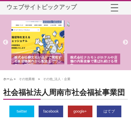
ウェブサイトピックアップ
ノー
株式会社耕文社が品川で実現す
株式会社ナカモトがホテルや店
株
の専
る販促物製作から配送までワン
舗の内装改修で選ばれ続ける理
れ
ストップ対応
由
強
ホーム >
その他業種
>
その他_法人・企業
社会福祉法人周南市社会福祉事業団
twitter
facebook
google+
はてブ