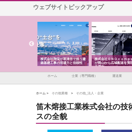
ウェブサイトピックアップ
ハクシンが大阪で選ば
株式会社翔栄が草津市で担う建
株式会社ＯＮＯｃｏｍｐ
工事の実績と強み
築基礎工事の現場力と信頼性
が岡山から広域配送を実
る理由
ホーム
士業（専門職種）
運送業
ホーム >
その他業種
>
その他_法人・企業
笛木熔接工業株式会社の技
スの全貌