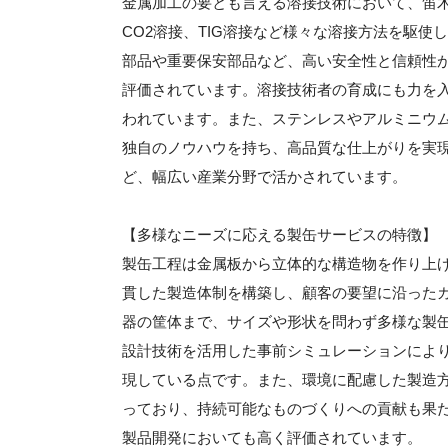
金属加工の要とも言える溶接技術において、笛
CO2溶接、TIG溶接など様々な溶接方法を駆
部品や重要保安部品など、高い安全性と信頼性
評価されています。溶接技術者の育成にも力を
われています。また、ステンレスやアルミニウ
独自のノウハウを持ち、高品質な仕上がりを実
ど、幅広い産業分野で活かされています。
【多様なニーズに応える製缶サービスの特徴】
製缶工程は金属板から立体的な構造物を作り上
貫した製造体制を構築し、顧客の要望に沿った
器の筐体まで、サイズや形状を問わず多様な製缶
設計技術を活用した事前シミュレーションによ
現している点です。また、環境に配慮した製造
っており、持続可能なものづくりへの貢献も果
製品開発においても高く評価されています。