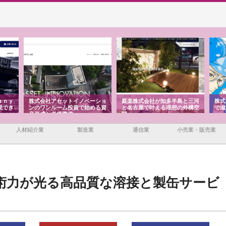
ａｎｙ
株式会社アセットイノベーショ
庭楽株式会社が知多半島と三河
株式
現でき
ンのワンルーム投資で始める資
と名古屋で叶える理想の外構空
で滋
産形成と老後準備
間
人材紹介業
製造業
通信業
小売業・販売業
術力が光る高品質な溶接と製缶サービ