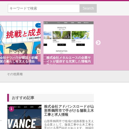
会社ナツハラが建設と鋲螺
株式会社メタルエースの企業サ
株式会社ＣＳＡの事
賀の暮らしを支える理由
イトが提供する充実した情報内
みを徹底解説
容とは
その他業種
おすすめ記事
株式会社アドバンスロードが山
1
形県鶴岡市で手がける舗装土木
工事と求人情報
山形県鶴岡市で地域の道路基盤を支え
る企業として、舗装工事や土木工事を
手がける専門会社があります。地域住