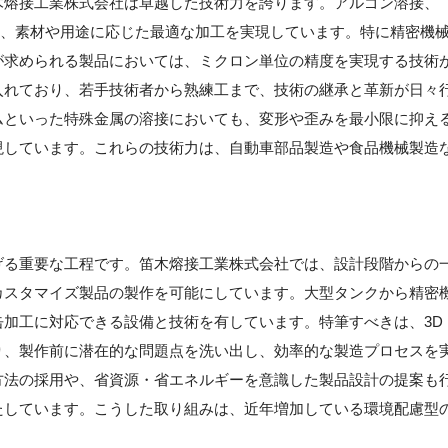
木熔接工業株式会社は卓越した技術力を誇ります。アルゴン溶接、
使し、素材や用途に応じた最適な加工を実現しています。特に精密機
が求められる製品においては、ミクロン単位の精度を実現する技術
入れており、若手技術者から熟練工まで、技術の継承と革新が日々
ムといった特殊金属の溶接においても、変形や歪みを最小限に抑え
現しています。これらの技術力は、自動車部品製造や食品機械製造
げる重要な工程です。笛木熔接工業株式会社では、設計段階からの
カスタマイズ製品の製作を可能にしています。大型タンクから精密
加工に対応できる設備と技術を有しています。特筆すべきは、3D
り、製作前に潜在的な問題点を洗い出し、効率的な製造プロセスを
方法の採用や、省資源・省エネルギーを意識した製品設計の提案も
たしています。こうした取り組みは、近年増加している環境配慮型