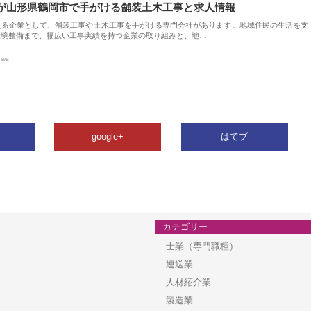
が山形県鶴岡市で手がける舗装土木工事と求人情報
える企業として、舗装工事や土木工事を手がける専門会社があります。地域住民の生活を支
環境整備まで、幅広い工事実績を持つ企業の取り組みと、地…
ews
google+
はてブ
カテゴリー
士業（専門職種）
運送業
人材紹介業
製造業