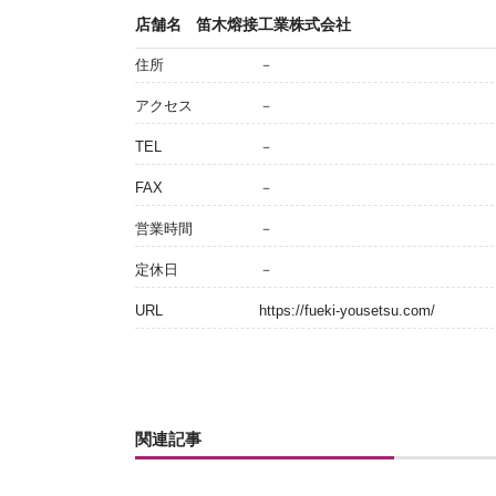
店舗名
笛木熔接工業株式会社
住所
－
アクセス
－
TEL
－
FAX
－
営業時間
－
定休日
－
URL
https://fueki-yousetsu.com/
関連記事