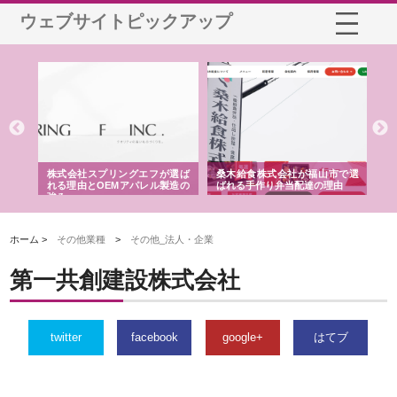
ウェブサイトピックアップ
や店
株式会社スプリングエフが選ば
桑木給食株式会社が福山市で選
株
る理
れる理由とOEMアパレル製造の
ばれる手作り弁当配達の理由
れ
強み
ホーム >
その他業種
>
その他_法人・企業
第一共創建設株式会社
twitter
facebook
google+
はてブ