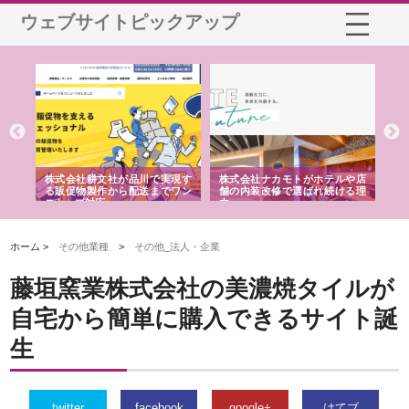
ウェブサイトピックアップ
ノー
株式会社耕文社が品川で実現す
株式会社ナカモトがホテルや店
株
の専
る販促物製作から配送までワン
舗の内装改修で選ばれ続ける理
れ
ストップ対応
由
強
ホーム >
その他業種
>
その他_法人・企業
藤垣窯業株式会社の美濃焼タイルが
自宅から簡単に購入できるサイト誕
生
twitter
facebook
google+
はてブ