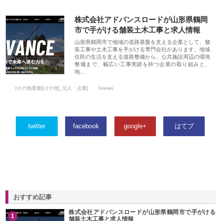
株式会社アドバンスロードが山形県鶴岡
市で手がける舗装土木工事と求人情報
山形県鶴岡市で地域の道路基盤を支える企業として、舗
装工事や土木工事を手がける専門会社があります。地域
住民の生活を支える道路整備から、公共施設周辺の環境
整備まで、幅広い工事実績を持つ企業の取り組みと、
地…
[その他業種][その他_法人・企業]
0views
twitter
facebook
google+
はてブ
おすすめ記事
株式会社アドバンスロードが山形県鶴岡市で手がける
1
舗装土木工事と求人情報