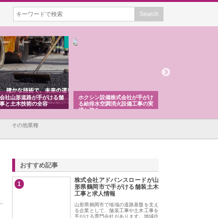
会社山形道路が手がける舗
ホクシン設備株式会社が手がけ
株式会社東京シー・
事と土木技術の全容
る給排水空調消火設備工事の実
のGISインフラ管理
績と強み
入メリット
その他業種
おすすめ記事
株式会社アドバンスロードが山
1
形県鶴岡市で手がける舗装土木
工事と求人情報
山形県鶴岡市で地域の道路基盤を支え
る企業として、舗装工事や土木工事を
手がける専門会社があります。地域住