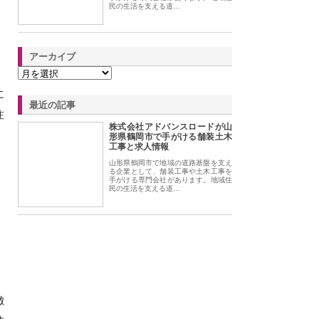
民の生活を支える道…
アーカイブ
に
最近の記事
注
株式会社アドバンスロードが山
形県鶴岡市で手がける舗装土木
工事と求人情報
山形県鶴岡市で地域の道路基盤を支え
る企業として、舗装工事や土木工事を
手がける専門会社があります。地域住
民の生活を支える道…
徴