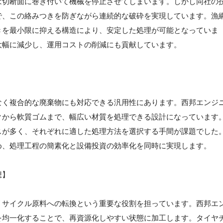
は切断面に巻き付いて機械を停止させてしまいます。しかし同社の
で、この絡みつきを防ぎながら連続的な破砕を実現しています。漁
きを最小限に抑える構造により、安定した処理が可能となっていま
大幅に減少し、運用コストの削減にも貢献しています。
】
なく複合的な廃棄物にも対応できる汎用性にあります。西邦エンジ
クから軟質ゴムまで、幅広い材質を処理できる設計になっています
スが多く、それぞれに適した処理方法を選択する手間が課題でした
め、処理工程の簡素化と設備投資の効率化を同時に実現します。
想】
リサイクル原料への転換という重要な役割を担っています。西邦エ
を均一化することで、再資源化しやすい状態に加工します。タイヤ