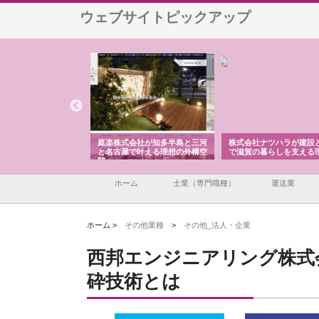
ウェブサイトピックアップ
アセットイノベーショ
庭楽株式会社が知多半島と三河
株式会社ナツハラが建設
ルーム投資で始める資
と名古屋で叶える理想の外構空
で滋賀の暮らしを支える
老後準備
間
ホーム
士業（専門職種）
運送業
ホーム >
その他業種
>
その他_法人・企業
西邦エンジニアリング株式
砕技術とは