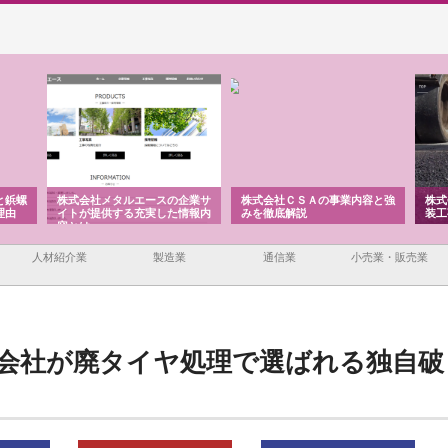
と鋲螺
株式会社メタルエースの企業サ
株式会社ＣＳＡの事業内容と強
株式
理由
イトが提供する充実した情報内
みを徹底解説
装工
容とは
人材紹介業
製造業
通信業
小売業・販売業
会社が廃タイヤ処理で選ばれる独自破