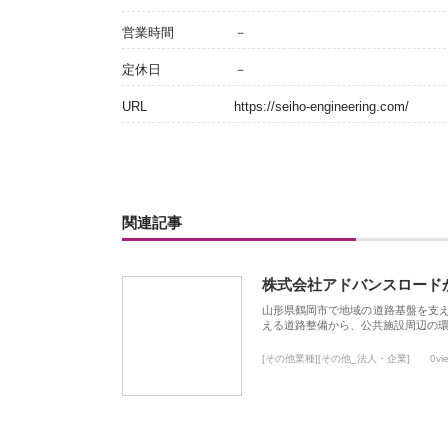
営業時間
－
定休日
－
URL
https://seiho-engineering.com/
関連記事
株式会社アドバンスロード
山形県鶴岡市で地域の道路基盤を支
える道路整備から、公共施設周辺の
[その他業種][その他_法人・企業]
0vi