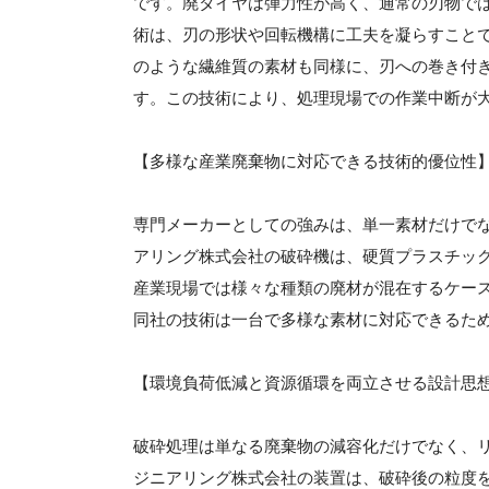
です。廃タイヤは弾力性が高く、通常の刃物で
術は、刃の形状や回転機構に工夫を凝らすこと
のような繊維質の素材も同様に、刃への巻き付
す。この技術により、処理現場での作業中断が
【多様な産業廃棄物に対応できる技術的優位性
専門メーカーとしての強みは、単一素材だけで
アリング株式会社の破砕機は、硬質プラスチッ
産業現場では様々な種類の廃材が混在するケー
同社の技術は一台で多様な素材に対応できるた
【環境負荷低減と資源循環を両立させる設計思
破砕処理は単なる廃棄物の減容化だけでなく、
ジニアリング株式会社の装置は、破砕後の粒度