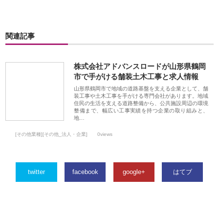
関連記事
株式会社アドバンスロードが山形県鶴岡
市で手がける舗装土木工事と求人情報
山形県鶴岡市で地域の道路基盤を支える企業として、舗
装工事や土木工事を手がける専門会社があります。地域
住民の生活を支える道路整備から、公共施設周辺の環境
整備まで、幅広い工事実績を持つ企業の取り組みと、
地…
[その他業種][その他_法人・企業]
0views
twitter
facebook
google+
はてブ