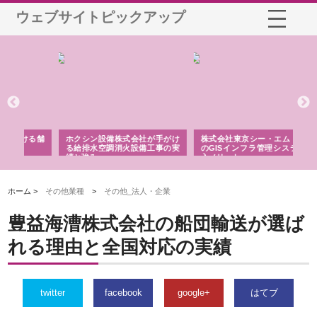
ウェブサイトピックアップ
る舗
ホクシン設備株式会社が手がけ
株式会社東京シー・エム・シー
株
る給排水空調消火設備工事の実
のGISインフラ管理システム導
か
績と強み
入メリット
由
ホーム >
その他業種
>
その他_法人・企業
豊益海漕株式会社の船団輸送が選ば
れる理由と全国対応の実績
twitter
facebook
google+
はてブ