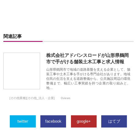
関連記事
株式会社アドバンスロードが山形県鶴岡
市で手がける舗装土木工事と求人情報
山形県鶴岡市で地域の道路基盤を支える企業として、舗
装工事や土木工事を手がける専門会社があります。地域
住民の生活を支える道路整備から、公共施設周辺の環境
整備まで、幅広い工事実績を持つ企業の取り組みと、
地…
[その他業種][その他_法人・企業]
0views
twitter
facebook
google+
はてブ