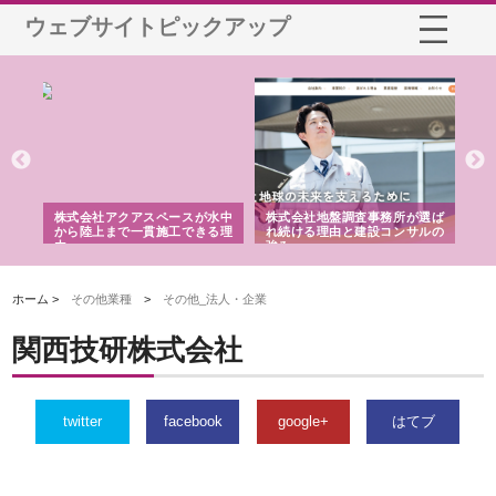
ウェブサイトピックアップ
シー
株式会社アクアスペースが水中
株式会社地盤調査事務所が選ば
株
ム導
から陸上まで一貫施工できる理
れ続ける理由と建設コンサルの
ス
由
強み
ホーム >
その他業種
>
その他_法人・企業
関西技研株式会社
twitter
facebook
google+
はてブ