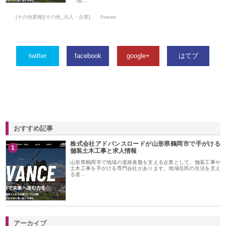
地…
[その他業種][その他_法人・企業]
0views
twitter
facebook
google+
はてブ
おすすめ記事
株式会社アドバンスロードが山形県鶴岡市で手がける
1
舗装土木工事と求人情報
山形県鶴岡市で地域の道路基盤を支える企業として、舗装工事や
土木工事を手がける専門会社があります。地域住民の生活を支え
る道…
アーカイブ