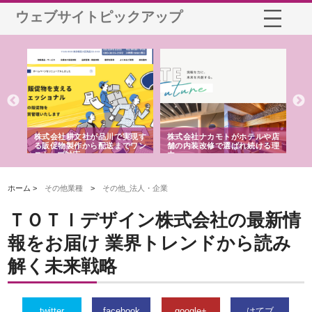
ウェブサイトピックアップ
ノー
株式会社耕文社が品川で実現す
株式会社ナカモトがホテルや店
株
の専
る販促物製作から配送までワン
舗の内装改修で選ばれ続ける理
れ
ストップ対応
由
強
ホーム >
その他業種
>
その他_法人・企業
ＴＯＴＩデザイン株式会社の最新情
報をお届け 業界トレンドから読み
解く未来戦略
twitter
facebook
google+
はてブ