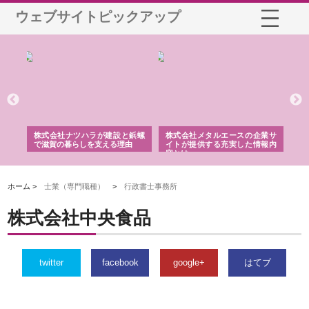
ウェブサイトピックアップ
三河
株式会社ナツハラが建設と鋲螺
株式会社メタルエースの企業サ
株
構空
で滋賀の暮らしを支える理由
イトが提供する充実した情報内
み
容とは
ホーム >
士業（専門職種）
>
行政書士事務所
株式会社中央食品
twitter
facebook
google+
はてブ