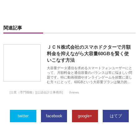
関連記事
ＪＣＮ株式会社のスマホドクターで月額
料金を抑えながら大容量60GBを賢く使
いこなす方法
大容量データ通信を求めるスマートフォンユーザーにと
って、月額料金と通信容量のバランスは常に悩ましい問
題です。特に動画視聴やオンラインゲームを頻繁に楽し
む方々にとって、60GBという大容量プランは魅力的…
[士業（専門職種）][公認会計士事務所]
0views
twitter
facebook
google+
はてブ