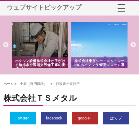
ウェブサイトピックアップ
る舗
ホクシン設備株式会社が手がけ
株式会社東京シー・エム・シー
株
る給排水空調消火設備工事の実
のGISインフラ管理システム導
か
績と強み
入メリット
由
ホーム >
士業（専門職種）
>
行政書士事務所
株式会社ＴＳメタル
twitter
facebook
google+
はてブ