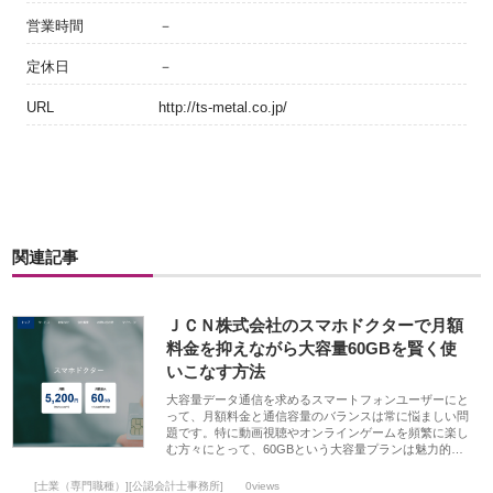
営業時間
－
定休日
－
URL
http://ts-metal.co.jp/
関連記事
ＪＣＮ株式会社のスマホドクターで月額
料金を抑えながら大容量60GBを賢く使
いこなす方法
大容量データ通信を求めるスマートフォンユーザーにと
って、月額料金と通信容量のバランスは常に悩ましい問
題です。特に動画視聴やオンラインゲームを頻繁に楽し
む方々にとって、60GBという大容量プランは魅力的…
[士業（専門職種）][公認会計士事務所]
0views