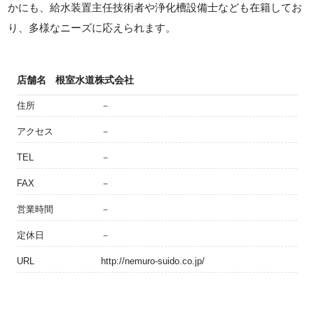
かにも、給水装置主任技術者や浄化槽設備士なども在籍してお
り、多様なニーズに応えられます。
店舗名
根室水道株式会社
住所
－
アクセス
－
TEL
－
FAX
－
営業時間
－
定休日
－
URL
http://nemuro-suido.co.jp/