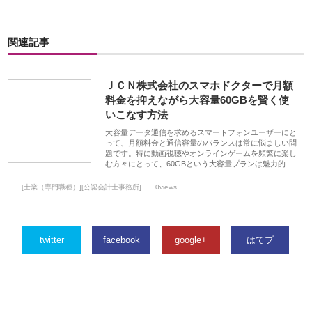
関連記事
ＪＣＮ株式会社のスマホドクターで月額
料金を抑えながら大容量60GBを賢く使
いこなす方法
大容量データ通信を求めるスマートフォンユーザーにと
って、月額料金と通信容量のバランスは常に悩ましい問
題です。特に動画視聴やオンラインゲームを頻繁に楽し
む方々にとって、60GBという大容量プランは魅力的…
[士業（専門職種）][公認会計士事務所]
0views
twitter
facebook
google+
はてブ