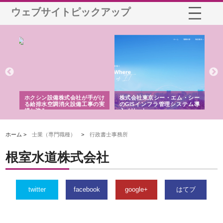
ウェブサイトピックアップ
る舗
ホクシン設備株式会社が手がけ
株式会社東京シー・エム・シー
株
る給排水空調消火設備工事の実
のGISインフラ管理システム導
か
績と強み
入メリット
由
ホーム >
士業（専門職種）
>
行政書士事務所
根室水道株式会社
twitter
facebook
google+
はてブ